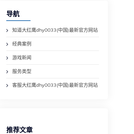
导航
知道大红鹰dhy0033(中国)最新官方网站
经典案例
游戏新闻
服务类型
客服大红鹰dhy0033(中国)最新官方网站
推荐文章