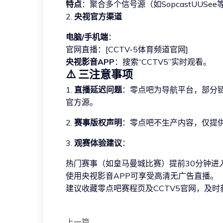
特点
：聚合多个信号源（如SopcastUUS
2.
央视官方渠道
电脑/手机端
：
官网直播：[CCTV-5体育频道官网]
央视影音APP
：搜索“CCTV5”实时观看。
⚠️ 三注意事项
1.
直播延迟问题
：零点吧为导航平台，部分
官方源。
2.
赛事版权声明
：零点吧不生产内容，仅提
3.
观赛体验建议
：
热门赛事（如皇马曼城比赛）提前30分钟进
使用央视影音APP可享受高清无广告直播。
建议收藏零点吧赛程页及CCTV5官网，及
上一篇