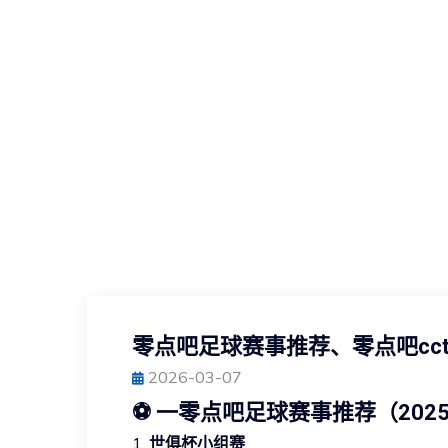
零点吧足球赛事推荐、零点吧cct
2026-03-07
⚽ 一零点吧足球赛事推荐（2025
1.
世俱杯小组赛